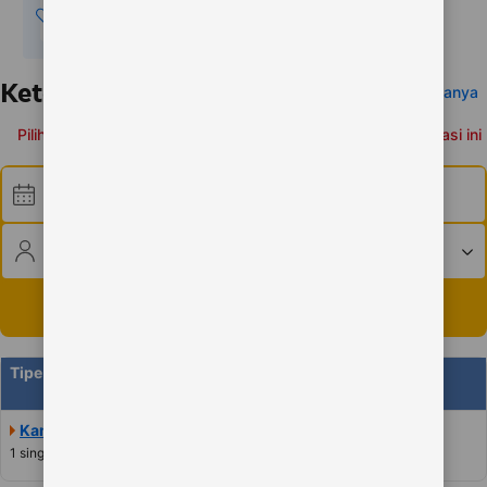
Simpan
akomodasi
Ketersediaan
Kami Samakan Harganya
Pilih tanggal untuk melihat ketersediaan dan harga akomodasi ini
Waktu check-in
�
Waktu check-out
2 dewasa � 0 anak � 1 kamar
Cari
Tipe kamar
Jumlah
tamu
Kamar Twin
Tampilkan
�
4
1 single
dan
1 double
harga