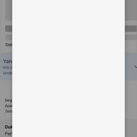
Selengkapnya
Yang terbaik di KOKO500
Klik di sini untuk melihat hotel dan akomodasi lain yang dekat dengan
landmark populer di Jakarta
Negara
Kawasan
Kota
Distrik
Bandara
Hotel
Landmark
Rumah liburan
Apartemen
Resor
Vila
Hostel
B&B
Guest House
Tempat istimewa untuk menginap
Ulasan
Temukan akomodasi bulanan
Dukungan
Telusuri
Pertanyaan Umum mengenai
Program loyalitas Genius