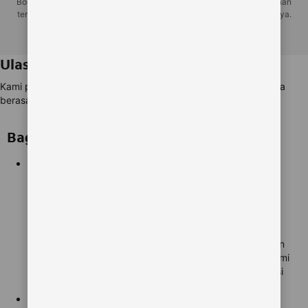
Booking.com merupakan bagian dari Booking Holdings Inc., perusahaan
terkemuka di dunia untuk perjalanan online dan layanan terkait lainnya.
Hak cipta � 1996�2025 Booking.com�. Semua hak dilindungi.
Ulasan terverifikasi dari tamu asli.
Kami punya lebih dari 70 juta ulasan akomodasi, dan semuanya
berasal dari
tamu asli dan terverifikasi
.
Bagaimana caranya?
1
Pesan dulu
Pesan dulu
Untuk memberi ulasan, Anda harus membuat pemesanan
terlebih dahulu. Begitulah caranya bagaimana ulasan kami
berasal dari tamu asli yang telah menginap di akomodasi
yang mereka pilih.