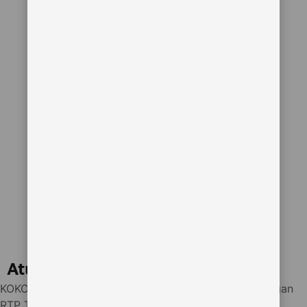
Aturan menginap
KOKO500 : Slot Gacor 10K Scatter Hitam Hari Ini dengan
RTP Tinggi dan Maxwin Besar menerima permintaan