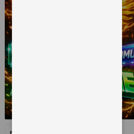
telepon 
dan 
alamat 
akan 
disertakan 
dalam 
konfirmasi 
pemesanan 
dan 
akun 
Anda.
Belum ada skor ulasan