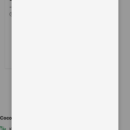
...
KOKO500 menghadirkan
Slot Gacor 10K Scatter
Hitam Hari Ini dengan
RTP Tinggi dan Maxwin
Besar, didukung server
stabil, akses cepat, serta
pengalaman bermain
responsif dan nyaman di
berbagai perangkat.
Cocok untuk trip Anda
Kamar mandi pribadi
AC
TV layar datar