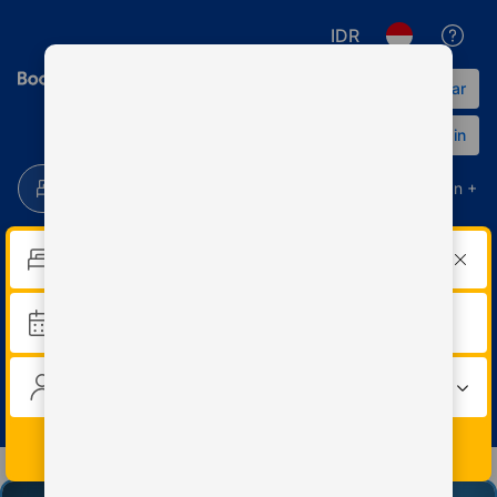
Awal
Akhir
konten
konten
IDR
dialog
dialog
Daftarkan properti Anda
Daftar
Login
Akomodasi
Penerbangan
Penerbangan + Ho
Waktu check-in
�
Waktu check-out
2 dewasa � 0 anak � 1 kamar
Cari