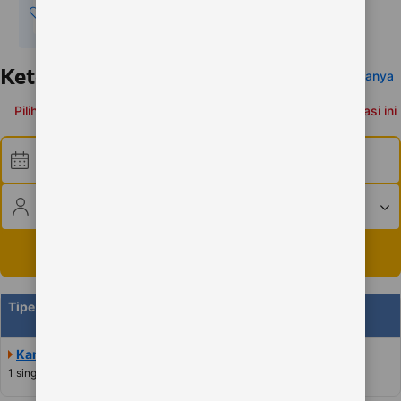
Simpan
akomodasi
Ketersediaan
Kami Samakan Harganya
Pilih tanggal untuk melihat ketersediaan dan harga akomodasi ini
Waktu check-in
�
Waktu check-out
2 dewasa � 0 anak � 1 kamar
Cari
Tipe kamar
Jumlah
tamu
Kamar Twin
Tampilkan
�
4
1 single
dan
1 double
harga