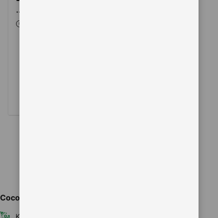
...
KOKO500 menghadirkan
Slot Gacor 10K Scatter
Hitam Hari Ini dengan
RTP Tinggi dan Maxwin
Besar, didukung server
stabil, akses cepat, serta
pengalaman bermain
responsif dan nyaman di
berbagai perangkat.
Cocok untuk trip Anda
Kamar mandi pribadi
AC
TV layar datar