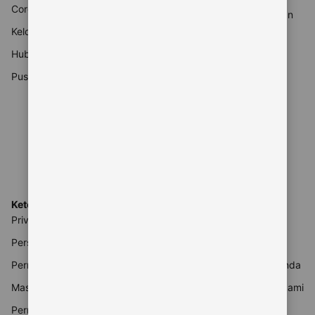
Coronavirus (COVID-19)
Promo liburan dan musiman
Kelola trip Anda
Artikel travel
Hubungi Customer Service
Booking.com untuk Bisnis
Pusat informasi keamanan
Traveller Review Awards
Rental Mobil
Pencari tiket pesawat
Reservasi restoran
Booking.com untuk Agen
Perjalanan
Ketentuan dan pengaturan
Mitra
Privasi & cookie
Login ke Ekstranet
Persyaratan Layanan
Bantuan mitra
Pernyataan Aksesibilitas
Daftarkan properti Anda
Masalah mitra
Jadilah mitra afiliasi kami
Pernyataan Perbudakan