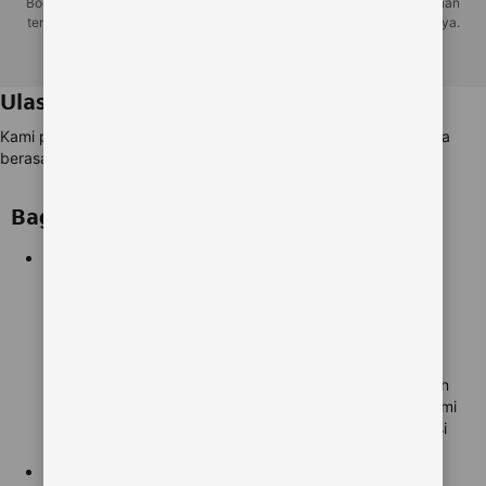
Booking.com merupakan bagian dari Booking Holdings Inc., perusahaan
terkemuka di dunia untuk perjalanan online dan layanan terkait lainnya.
Hak cipta � 1996�2025 Booking.com�. Semua hak dilindungi.
Ulasan terverifikasi dari tamu asli.
Kami punya lebih dari 70 juta ulasan akomodasi, dan semuanya
berasal dari
tamu asli dan terverifikasi
.
Bagaimana caranya?
1
Pesan dulu
Pesan dulu
Untuk memberi ulasan, Anda harus membuat pemesanan
terlebih dahulu. Begitulah caranya bagaimana ulasan kami
berasal dari tamu asli yang telah menginap di akomodasi
yang mereka pilih.