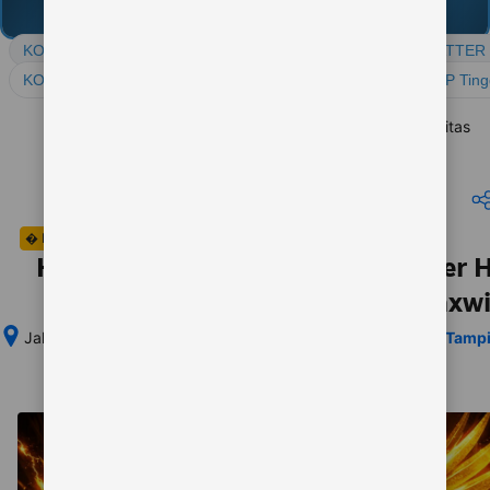
LOGIN
DAFTAR
KOKO500
/
LOGIN KOKO500
/
SLOT ONLINE
/
SCATTER
KOKO500 : Slot Gacor 10K Scatter Hitam Hari Ini dengan RTP Tin
Gambaran
Info & harga
Fasilitas
� RGB SERP Specialist
KOKO500 : Slot Gacor 10K Scatter 
Tinggi dan Maxwi
�
Jakarta Pusat - DKI Jakarta, 100110 Jakarta, Indonesia
Tampi
Setelah 
memesan, 
semua 
rincian 
akomodasi 
termasuk 
nomor 