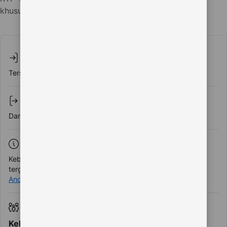
khusus - masukkan di langkah berikutnya!
Lihat ketersediaan
Check-in
Tersedia 24 jam
Check-out
Dari 00.00 sampai 10.00
Pembatalan/ pembayaran di muka
Kebijakan pembatalan dan pembayaran di muka bervariasi
tergantung tipe akomodasi. Harap
masukkan tanggal inap
Anda
dan periksa ketentuan dari opsi yang Anda butuhkan.
Anak-anak dan tempat tidur
Kebijakan anak