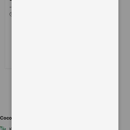
...
KOKO500 menghadirkan
Slot Gacor 10K Scatter
Hitam Hari Ini dengan
RTP Tinggi dan Maxwin
Besar, didukung server
stabil, akses cepat, serta
pengalaman bermain
responsif dan nyaman di
berbagai perangkat.
Cocok untuk trip Anda
Kamar mandi pribadi
AC
TV layar datar