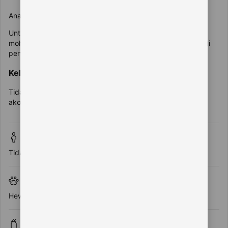
Anak-anak bisa menginap.
Untuk melihat informasi harga dan okupansi yang tepat,
mohon tambahkan jumlah dan usia anak dalam grup Anda di
pencarian.
Kebijakan ranjang bayi dan tempat tidur ekstra
Tidak tersedia ranjang bayi dan tempat tidur ekstra di
akomodasi ini.
Tanpa batasan usia
Tidak ada persyaratan usia untuk check-in
Hewan peliharaan
Hewan peliharaan tidak diperbolehkan.
Pesta