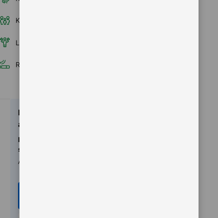
Kamar keluarga
Balkon
Kamar bebas rokok
Layanan kamar
Shower
Lift
Ruangan khusus merokok
Keunggulan
akomodasi
Informasi
sarapan
Asia
Pesan
sekarang