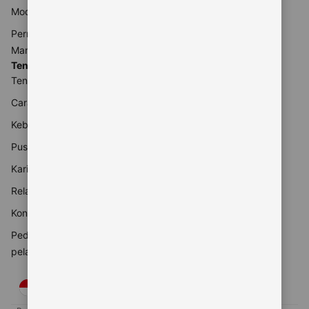
Modern
Pernyataan Hak Asasi
Manusia
Tentang Kami
Tentang Booking.com
Cara kerja kami
Keberlanjutan
Pusat pers
Karier
Relasi investor
Kontak perusahaan
Pedoman konten dan
pelaporannya
IDR