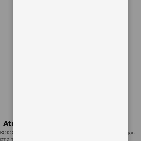
Aturan menginap
KOKO500 : Slot Gacor 10K Scatter Hitam Hari Ini dengan
RTP Tinggi dan Maxwin Besar menerima permintaan