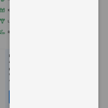
Kamar keluarga
Balkon
Kamar bebas rokok
Layanan kamar
Shower
Lift
Ruangan khusus merokok
Keunggulan
akomodasi
Informasi
sarapan
Asia
Pesan
sekarang