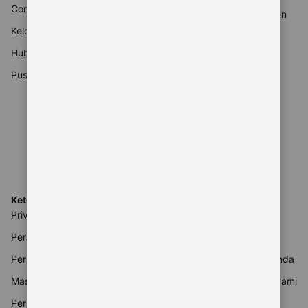
Coronavirus (COVID-19)
Promo liburan dan musiman
Kelola trip Anda
Artikel travel
Hubungi Customer Service
Booking.com untuk Bisnis
Pusat informasi keamanan
Traveller Review Awards
Rental Mobil
Pencari tiket pesawat
Reservasi restoran
Booking.com untuk Agen
Perjalanan
Ketentuan dan pengaturan
Mitra
Privasi & cookie
Login ke Ekstranet
Persyaratan Layanan
Bantuan mitra
Pernyataan Aksesibilitas
Daftarkan properti Anda
Masalah mitra
Jadilah mitra afiliasi kami
Pernyataan Perbudakan