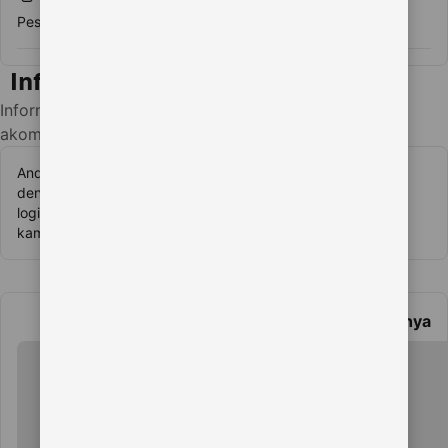
Pesta/acara tidak diizinkan.
Informasi penting
Lihat ketersediaan
Informasi penting untuk tamu di
akomodasi ini
Anda dapat bermain permainan SCATTER HITAM lengkap
dengan gampang dan gratis jika anda mendaftar lewat link
login resmi KOKO500 yang di persembahkan langsung oleh
kami.
Selengkapnya