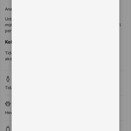
Anak-anak bisa menginap.
Untuk melihat informasi harga dan okupansi yang tepat,
mohon tambahkan jumlah dan usia anak dalam grup Anda di
pencarian.
Kebijakan ranjang bayi dan tempat tidur ekstra
Tidak tersedia ranjang bayi dan tempat tidur ekstra di
akomodasi ini.
Tanpa batasan usia
Tidak ada persyaratan usia untuk check-in
Hewan peliharaan
Hewan peliharaan tidak diperbolehkan.
Pesta