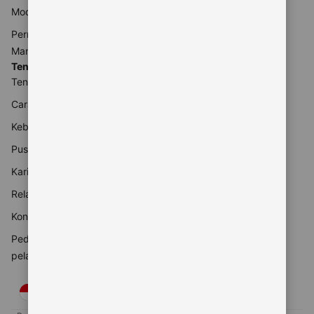
Modern
Pernyataan Hak Asasi
Manusia
Tentang Kami
Tentang Booking.com
Cara kerja kami
Keberlanjutan
Pusat pers
Karier
Relasi investor
Kontak perusahaan
Pedoman konten dan
pelaporannya
IDR