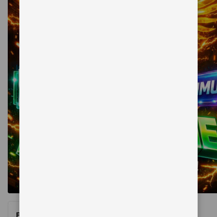
telepon 
dan 
alamat 
akan 
disertakan 
dalam 
konfirmasi 
pemesanan 
dan 
akun 
Anda.
Belum ada skor ulasan