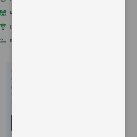
Kamar keluarga
Balkon
Kamar bebas rokok
Layanan kamar
Shower
Lift
Ruangan khusus merokok
Keunggulan
akomodasi
Informasi
sarapan
Asia
Pesan
sekarang