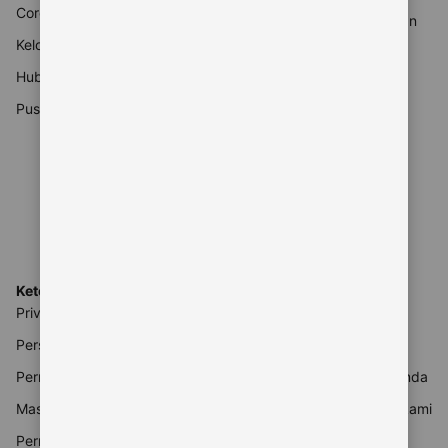
Coronavirus (COVID-19)
Promo liburan dan musiman
Kelola trip Anda
Artikel travel
Hubungi Customer Service
Booking.com untuk Bisnis
Pusat informasi keamanan
Traveller Review Awards
Rental Mobil
Pencari tiket pesawat
Reservasi restoran
Booking.com untuk Agen
Perjalanan
Ketentuan dan pengaturan
Mitra
Privasi & cookie
Login ke Ekstranet
Persyaratan Layanan
Bantuan mitra
Pernyataan Aksesibilitas
Daftarkan properti Anda
Masalah mitra
Jadilah mitra afiliasi kami
Pernyataan Perbudakan