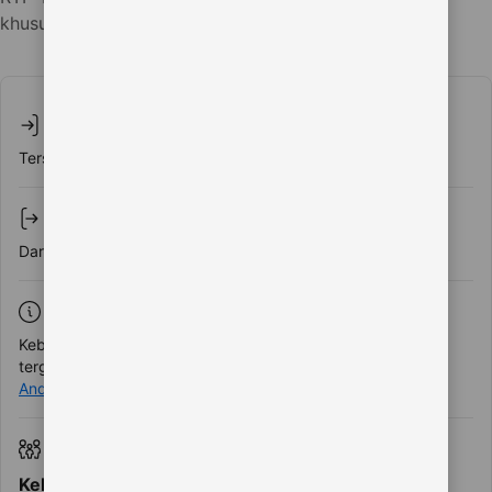
khusus - masukkan di langkah berikutnya!
Lihat ketersediaan
Check-in
Tersedia 24 jam
Check-out
Dari 00.00 sampai 10.00
Pembatalan/ pembayaran di muka
Kebijakan pembatalan dan pembayaran di muka bervariasi
tergantung tipe akomodasi. Harap
masukkan tanggal inap
Anda
dan periksa ketentuan dari opsi yang Anda butuhkan.
Anak-anak dan tempat tidur
Kebijakan anak