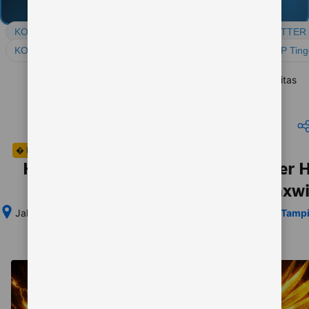
LOGIN
DAFTAR
KOKO500
/
LOGIN KOKO500
/
SLOT ONLINE
/
SCATTER
KOKO500 : Slot Gacor 10K Scatter Hitam Hari Ini dengan RTP Tin
Gambaran
Info & harga
Fasilitas
� RGB SERP Specialist
KOKO500 : Slot Gacor 10K Scatter 
Tinggi dan Maxwi
�
Jakarta Pusat - DKI Jakarta, 100110 Jakarta, Indonesia
Tampi
Setelah 
memesan, 
semua 
rincian 
akomodasi 
termasuk 
nomor 