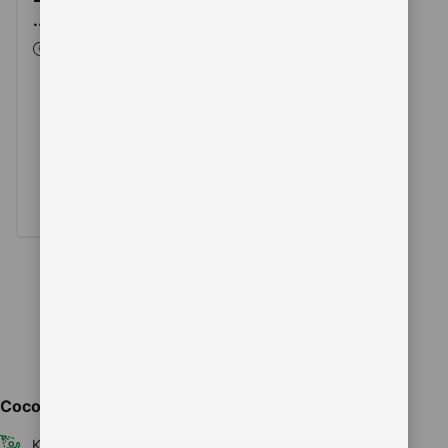
...
KOKO500 menghadirkan
Slot Gacor 10K Scatter
Hitam Hari Ini dengan
RTP Tinggi dan Maxwin
Besar, didukung server
stabil, akses cepat, serta
pengalaman bermain
responsif dan nyaman di
berbagai perangkat.
Cocok untuk trip Anda
Kamar mandi pribadi
AC
TV layar datar