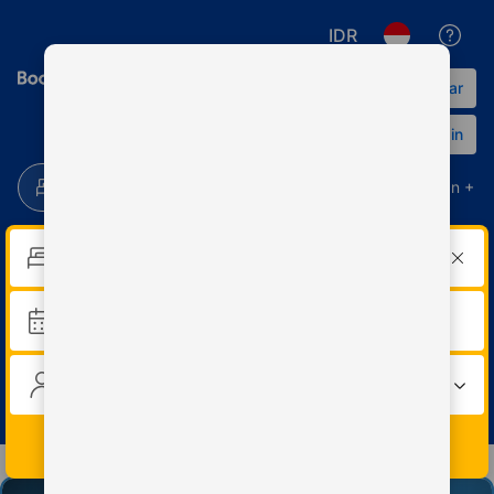
Awal
Akhir
konten
konten
IDR
dialog
dialog
Daftarkan properti Anda
Daftar
Login
Akomodasi
Penerbangan
Penerbangan + Ho
Waktu check-in
�
Waktu check-out
2 dewasa � 0 anak � 1 kamar
Cari