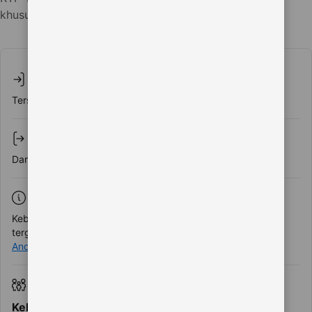
khusus - masukkan di langkah berikutnya!
Lihat ketersediaan
Check-in
Tersedia 24 jam
Check-out
Dari 00.00 sampai 10.00
Pembatalan/ pembayaran di muka
Kebijakan pembatalan dan pembayaran di muka bervariasi
tergantung tipe akomodasi. Harap
masukkan tanggal inap
Anda
dan periksa ketentuan dari opsi yang Anda butuhkan.
Anak-anak dan tempat tidur
Kebijakan anak