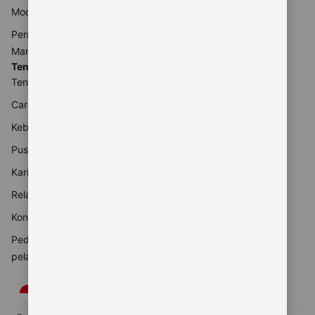
Modern
Pernyataan Hak Asasi
Manusia
Tentang Kami
Tentang Booking.com
Cara kerja kami
Keberlanjutan
Pusat pers
Karier
Relasi investor
Kontak perusahaan
Pedoman konten dan
pelaporannya
IDR