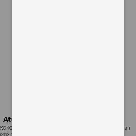
Aturan menginap
KOKO500 : Slot Gacor 10K Scatter Hitam Hari Ini dengan
RTP Tinggi dan Maxwin Besar menerima permintaan