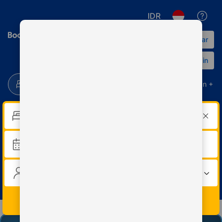
Awal
Akhir
konten
konten
IDR
dialog
dialog
Daftarkan properti Anda
Daftar
Login
Akomodasi
Penerbangan
Penerbangan + Ho
Waktu check-in
�
Waktu check-out
2 dewasa � 0 anak � 1 kamar
Cari