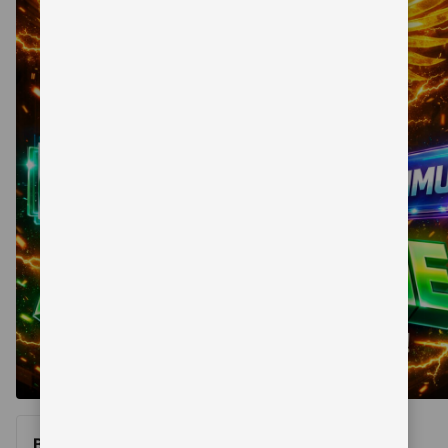
telepon 
dan 
alamat 
akan 
disertakan 
dalam 
konfirmasi 
pemesanan 
dan 
akun 
Anda.
Belum ada skor ulasan