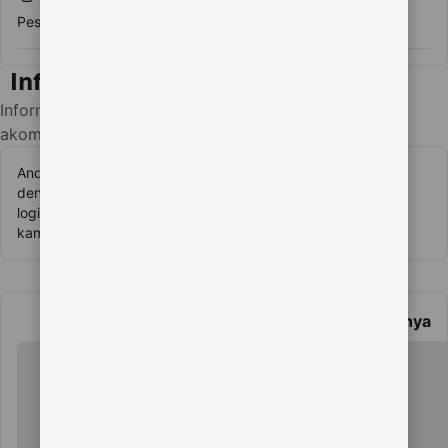
Pesta/acara tidak diizinkan.
Informasi penting
Lihat ketersediaan
Informasi penting untuk tamu di
akomodasi ini
Anda dapat bermain permainan SCATTER HITAM lengkap
dengan gampang dan gratis jika anda mendaftar lewat link
login resmi KOKO500 yang di persembahkan langsung oleh
kami.
Selengkapnya