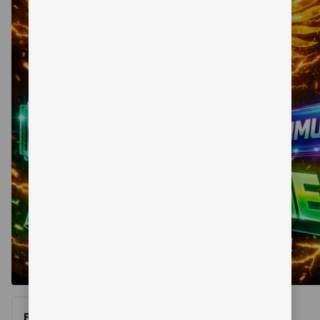
telepon 
dan 
alamat 
akan 
disertakan 
dalam 
konfirmasi 
pemesanan 
dan 
akun 
Anda.
Belum ada skor ulasan