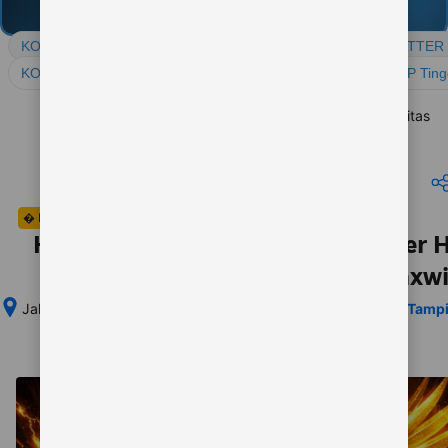
LOGIN
DAFTAR
KOKO500
/
LOGIN KOKO500
/
SLOT ONLINE
/
SCATTER
KOKO500 : Slot Gacor 10K Scatter Hitam Hari Ini dengan RTP Tin
Gambaran
Info & harga
Fasilitas
� RGB SERP Specialist
KOKO500 : Slot Gacor 10K Scatter 
Tinggi dan Maxwi
�
Jakarta Pusat - DKI Jakarta, 100110 Jakarta, Indonesia
Tampi
Setelah 
memesan, 
semua 
rincian 
akomodasi 
termasuk 
nomor 