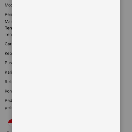
Modern
Pernyataan Hak Asasi
Manusia
Tentang Kami
Tentang Booking.com
Cara kerja kami
Keberlanjutan
Pusat pers
Karier
Relasi investor
Kontak perusahaan
Pedoman konten dan
pelaporannya
IDR