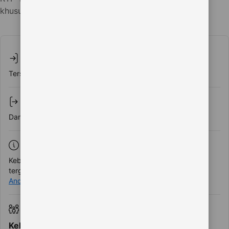
khusus - masukkan di langkah berikutnya!
Lihat ketersediaan
Check-in
Tersedia 24 jam
Check-out
Dari 00.00 sampai 10.00
Pembatalan/ pembayaran di muka
Kebijakan pembatalan dan pembayaran di muka bervariasi
tergantung tipe akomodasi. Harap
masukkan tanggal inap
Anda
dan periksa ketentuan dari opsi yang Anda butuhkan.
Anak-anak dan tempat tidur
Kebijakan anak