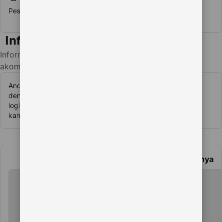
Pesta/acara tidak diizinkan.
Informasi penting
Lihat ketersediaan
Informasi penting untuk tamu di
akomodasi ini
Anda dapat bermain permainan SCATTER HITAM lengkap
dengan gampang dan gratis jika anda mendaftar lewat link
login resmi KOKO500 yang di persembahkan langsung oleh
kami.
Selengkapnya