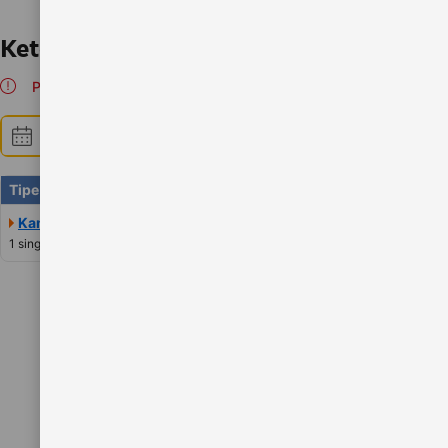
Ketersediaan
Pilih tanggal untuk melihat ketersediaan dan harga akomodasi i
Waktu check-in
�
Waktu check-out
2 
Tipe kamar
Kamar Twin
1 single
dan
1 double